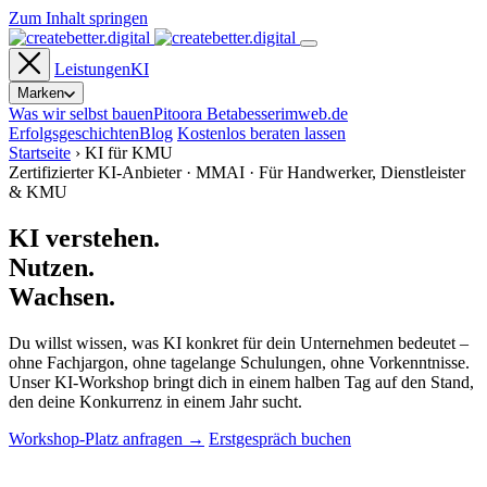
Zum Inhalt springen
Leistungen
KI
Marken
Was wir selbst bauen
Pitoora
Beta
besserimweb.de
Erfolgsgeschichten
Blog
Kostenlos beraten lassen
Startseite
›
KI für KMU
Zertifizierter KI-Anbieter · MMAI · Für Handwerker, Dienstleister
& KMU
KI verstehen.
Nutzen.
Wachsen.
Du willst wissen, was KI konkret für dein Unternehmen bedeutet –
ohne Fachjargon, ohne tagelange Schulungen, ohne Vorkenntnisse.
Unser KI-Workshop bringt dich in einem halben Tag auf den Stand,
den deine Konkurrenz in einem Jahr sucht.
Workshop-Platz anfragen →
Erstgespräch buchen