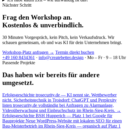
Nächster Schritt
Frag den Workshop an.
Kostenlos & unverbindlich.
30 Minuten Vorgespräch, kein Pitch, kein Verkaufsdruck. Wir
schauen gemeinsam, ob und was KI für dein Unternehmen bringt.
Workshop-Platz anfragen →
Termin direkt buchen
+49 160 8434361
·
info@createbetter.design
·
Mo – Fr · 9 – 18 Uhr
Passende Projekte
Das haben wir bereits für andere
umgesetzt.
Erfolgsgeschichte
trosecurity.de — KI nennt sie. Wettbewerber
nicht.
Sicherheitstechnik in Troisdorf: ChatGPT und Perplexity
listen trosecurity.de vollständig bei Anfragen zu Alarmanlage,
Videoüberwachung und Einbruchschutz im Rhein-Sieg-Kreis.
→
Erfolgsgeschichte
BSH Hupperich — Platz 1 bei Google für
Bauprojekte
Neue WordPress-Website mit lokalem SEO für einen
Bau-Meisterbetrieb im Rhein-Sieg-Kreis — organisch auf Platz 1