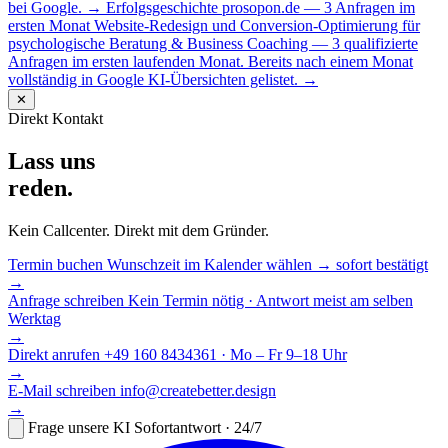
bei Google.
→
Erfolgsgeschichte
prosopon.de — 3 Anfragen im
ersten Monat
Website-Redesign und Conversion-Optimierung für
psychologische Beratung & Business Coaching — 3 qualifizierte
Anfragen im ersten laufenden Monat. Bereits nach einem Monat
vollständig in Google KI-Übersichten gelistet.
→
✕
Direkt Kontakt
Lass uns
reden.
Kein Callcenter. Direkt mit dem Gründer.
Termin buchen
Wunschzeit im Kalender wählen → sofort bestätigt
→
Anfrage schreiben
Kein Termin nötig · Antwort meist am selben
Werktag
→
Direkt anrufen
+49 160 8434361 · Mo – Fr 9–18 Uhr
→
E-Mail schreiben
info@createbetter.design
→
Frage unsere KI
Sofortantwort · 24/7