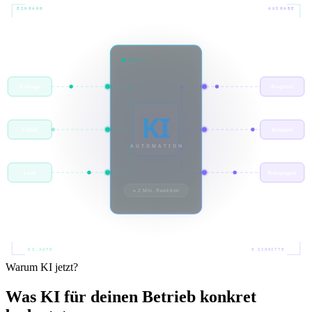
EINGANG
VERARBEITUNG
AUSGABE
AKTIV
Anfrage
Angebot
KI
E-Mail
Antwort
AUTOMATION
Lead
Kampagne
≈ 2 Min. Reaktion
KI.AUTO
6 SCHRITTE
Warum KI jetzt?
Was KI für deinen Betrieb
konkret