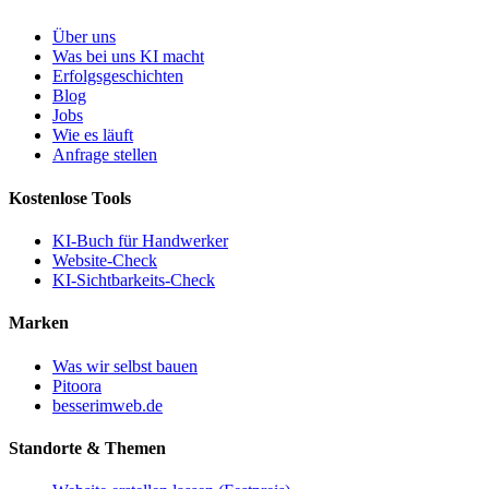
KI für den Mittelstand
KI-Schulung (EU AI Act)
Unternehmen
Über uns
Was bei uns KI macht
Erfolgsgeschichten
Blog
Jobs
Wie es läuft
Anfrage stellen
Kostenlose Tools
KI-Buch für Handwerker
Website-Check
KI-Sichtbarkeits-Check
Marken
Was wir selbst bauen
Pitoora
besserimweb.de