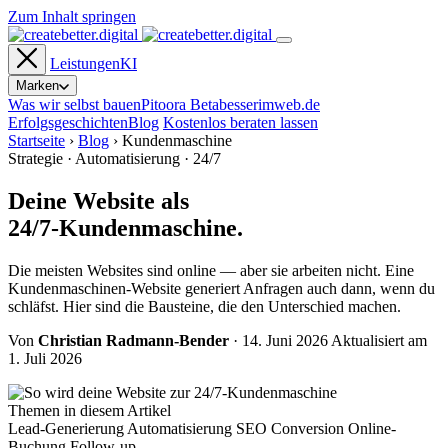
Zum Inhalt springen
Leistungen
KI
Marken
Was wir selbst bauen
Pitoora
Beta
besserimweb.de
Erfolgsgeschichten
Blog
Kostenlos beraten lassen
Startseite
›
Blog
›
Kundenmaschine
Strategie · Automatisierung · 24/7
Deine Website als
24/7-Kundenmaschine.
Die meisten Websites sind online — aber sie arbeiten nicht. Eine
Kundenmaschinen-Website generiert Anfragen auch dann, wenn du
schläfst. Hier sind die Bausteine, die den Unterschied machen.
Von
Christian Radmann-Bender
·
14. Juni 2026
Aktualisiert am
1. Juli 2026
Themen in diesem Artikel
Lead-Generierung
Automatisierung
SEO
Conversion
Online-
Buchung
Follow-up