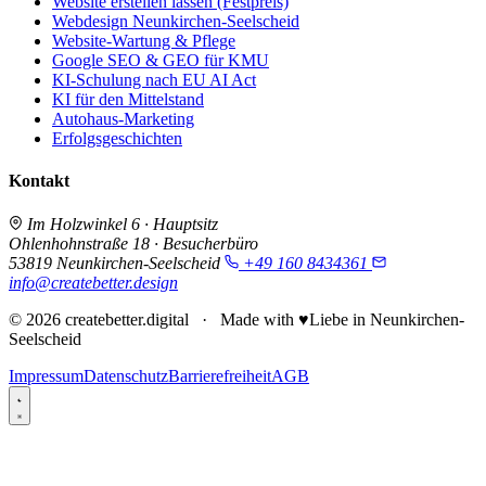
Standorte & Themen
Website erstellen lassen (Festpreis)
Webdesign Neunkirchen-Seelscheid
Website-Wartung & Pflege
Google SEO & GEO für KMU
KI-Schulung nach EU AI Act
KI für den Mittelstand
Autohaus-Marketing
Erfolgsgeschichten
Kontakt
Im Holzwinkel 6 · Hauptsitz
Ohlenhohnstraße 18 · Besucherbüro
53819 Neunkirchen-Seelscheid
+49 160 8434361
info@createbetter.design
© 2026 createbetter.digital · Made with
♥
Liebe
in Neunkirchen-
Seelscheid
Impressum
Datenschutz
Barrierefreiheit
AGB